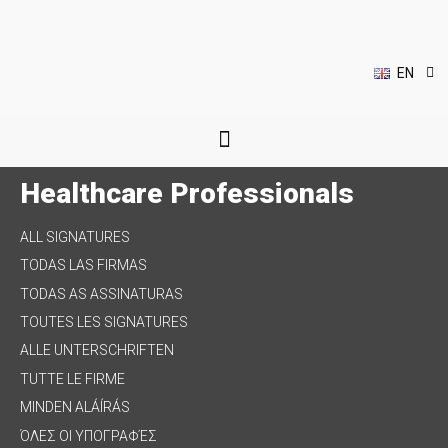
DE
IT
HU
EL
EN
PL
Healthcare Professionals
ALL SIGNATURES
TODAS LAS FIRMAS
TODAS AS ASSINATURAS
TOUTES LES SIGNATURES
ALLE UNTERSCHRIFTEN
TUTTE LE FIRME
MINDEN ALÁÍRÁS
ΌΛΕΣ ΟΙ ΥΠΟΓΡΑΦΈΣ